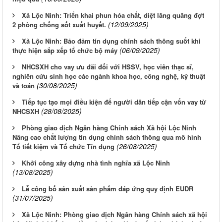
Xã Lộc Ninh: Triển khai phun hóa chất, diệt lăng quăng đợt
(12/09/2025)
2 phòng chống sốt xuất huyết.
Xã Lộc Ninh: Bảo đảm tín dụng chính sách thông suốt khi
(06/09/2025)
thực hiện sắp xếp tổ chức bộ máy
NHCSXH cho vay ưu đãi đối với HSSV, học viên thạc sĩ,
nghiên cứu sinh học các ngành khoa học, công nghệ, kỹ thuật
(30/08/2025)
và toán
Tiếp tục tạo mọi điều kiện để người dân tiếp cận vốn vay từ
(28/08/2025)
NHCSXH
Phòng giao dịch Ngân hàng Chính sách Xã hội Lộc Ninh
Nâng cao chất lượng tín dụng chính sách thông qua mô hình
(26/08/2025)
Tổ tiết kiệm và Tổ chức Tín dụng
Khởi công xây dựng nhà tình nghĩa xã Lộc Ninh
(13/08/2025)
Lễ công bố sản xuất sản phẩm đáp ứng quy định EUDR
(31/07/2025)
Xã Lộc Ninh: Phòng giao dịch Ngân hàng Chính sách xã hội