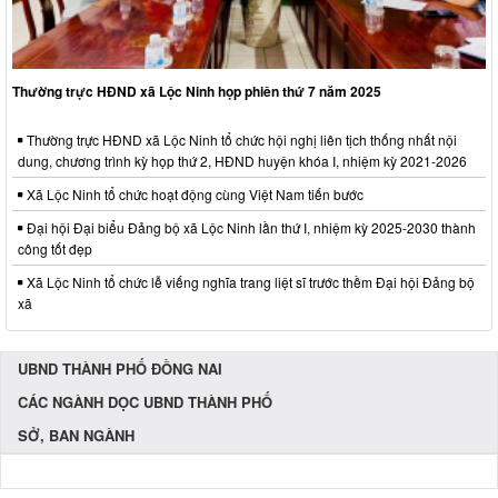
Thường trực HĐND xã Lộc Ninh họp phiên thứ 7 năm 2025
Thường trực HĐND xã Lộc Ninh tổ chức hội nghị liên tịch thống nhất nội
dung, chương trình kỳ họp thứ 2, HĐND huyện khóa I, nhiệm kỳ 2021-2026
Xã Lộc Ninh tổ chức hoạt động cùng Việt Nam tiến bước
Đại hội Đại biểu Đảng bộ xã Lộc Ninh lần thứ I, nhiệm kỳ 2025-2030 thành
công tốt đẹp
Xã Lộc Ninh tổ chức lễ viếng nghĩa trang liệt sĩ trước thềm Đại hội Đảng bộ
xã
UBND THÀNH PHỐ ĐỒNG NAI
CÁC NGÀNH DỌC UBND THÀNH PHỐ
SỞ, BAN NGÀNH