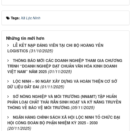
Tags:
Xã Lộc Ninh
Những tin mới hơn
LỄ KẾT NẠP ĐẢNG VIÊN TẠI CHI BỘ HOÀNG YẾN
(31/10/2025)
LOGISTICS
THÔNG BÁO MỜI CÁC DOANH NGHIỆP THAM GIA CHƯƠNG
TRÌNH “DOANH NGHIỆP ĐẠT CHUẨN VĂN HÓA KINH DOANH
(01/11/2025)
VIỆT NAM” NĂM 2025
LỘC NINH – 90 NGÀY XÂY DỰNG VÀ HOÀN THIỆN CƠ SỞ
(01/11/2025)
DỮ LIỆU ĐẤT ĐAI
SỞ NÔNG NGHIỆP VÀ MÔI TRƯỜNG (NN&MT) TẬP HUẤN
PHÂN LOẠI CHẤT THẢI RẮN SINH HOẠT VÀ KỸ NĂNG TRUYỀN
(05/11/2025)
THÔNG VỀ BẢO VỆ MÔI TRƯỜNG
NGÂN HÀNG CHÍNH SÁCH XÃ HỘI LỘC NINH TỔ CHỨC ĐẠI
HỘI CÔNG ĐOÀN BỘ PHẬN NHIỆM KỲ 2025 - 2030
(20/11/2025)