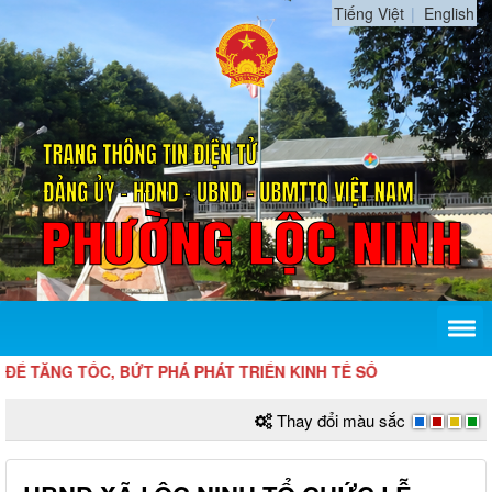
Tiếng Việt
English
IỆN, TOÀN TRÌNH ĐỂ TĂNG TỐC, BỨT 
Thay đổi màu sắc