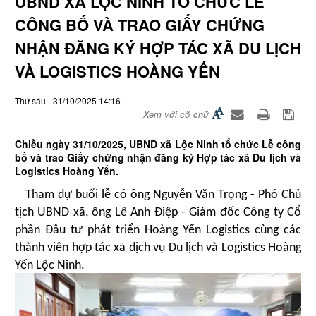
UBND XÃ LỘC NINH TỔ CHỨC LỄ
CÔNG BỐ VÀ TRAO GIẤY CHỨNG
NHẬN ĐĂNG KÝ HỢP TÁC XÃ DU LỊCH
VÀ LOGISTICS HOÀNG YẾN
Thứ sáu - 31/10/2025 14:16
Xem với cỡ chữ
Chiều ngày 31/10/2025, UBND xã Lộc Ninh tổ chức Lễ công
bố và trao Giấy chứng nhận đăng ký Hợp tác xã Du lịch và
Logistics Hoàng Yến.
Tham dự buổi lễ có ông Nguyễn Văn Trọng - Phó Chủ
tịch UBND xã, ông Lê Anh Điệp - Giám đốc Công ty Cổ
phần Đầu tư phát triển Hoàng Yến Logistics cùng các
thành viên hợp tác xã dịch vụ Du lịch và Logistics Hoàng
Yến Lộc Ninh.