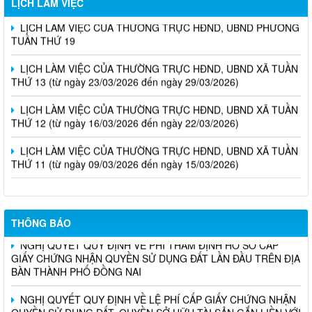
LỊCH LÀM VIỆC
LỊCH LÀM VIỆC CỦA THƯỜNG TRỰC HĐND, UBND PHƯỜNG
TUẦN THỨ 19
LỊCH LÀM VIỆC CỦA THƯỜNG TRỰC HĐND, UBND XÃ TUẦN
THỨ 13 (từ ngày 23/03/2026 đến ngày 29/03/2026)
LỊCH LÀM VIỆC CỦA THƯỜNG TRỰC HĐND, UBND XÃ TUẦN
THỨ 12 (từ ngày 16/03/2026 đến ngày 22/03/2026)
LỊCH LÀM VIỆC CỦA THƯỜNG TRỰC HĐND, UBND XÃ TUẦN
THỨ 11 (từ ngày 09/03/2026 đến ngày 15/03/2026)
THÔNG BÁO
NGHỊ QUYẾT QUY ĐỊNH VỀ PHÍ THẨM ĐỊNH HỒ SƠ CẤP
GIẤY CHỨNG NHẬN QUYỀN SỬ DỤNG ĐẤT LẦN ĐẦU TRÊN ĐỊA
BÀN THÀNH PHỐ ĐỒNG NAI
NGHỊ QUYẾT QUY ĐỊNH VỀ LỆ PHÍ CẤP GIẤY CHỨNG NHẬN
QUYỀN SỬ DỤNG ĐẤT, QUYỀN SỞ HỮU TÀI SẢN GẮN LIỀN VỚI