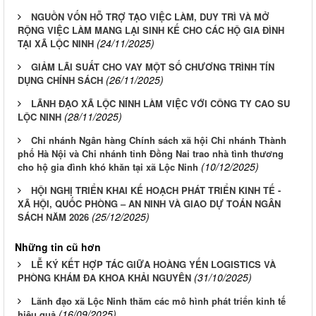
NGUỒN VỐN HỖ TRỢ TẠO VIỆC LÀM, DUY TRÌ VÀ MỞ
RỘNG VIỆC LÀM MANG LẠI SINH KẾ CHO CÁC HỘ GIA ĐÌNH
(24/11/2025)
TẠI XÃ LỘC NINH
GIẢM LÃI SUẤT CHO VAY MỘT SỐ CHƯƠNG TRÌNH TÍN
(26/11/2025)
DỤNG CHÍNH SÁCH
LÃNH ĐẠO XÃ LỘC NINH LÀM VIỆC VỚI CÔNG TY CAO SU
(28/11/2025)
LỘC NINH
Chi nhánh Ngân hàng Chính sách xã hội Chi nhánh Thành
phố Hà Nội và Chi nhánh tỉnh Đồng Nai trao nhà tình thương
(10/12/2025)
cho hộ gia đình khó khăn tại xã Lộc Ninh
HỘI NGHỊ TRIỂN KHAI KẾ HOẠCH PHÁT TRIỂN KINH TẾ -
XÃ HỘI, QUỐC PHÒNG – AN NINH VÀ GIAO DỰ TOÁN NGÂN
(25/12/2025)
SÁCH NĂM 2026
Những tin cũ hơn
LỄ KÝ KẾT HỢP TÁC GIỮA HOÀNG YẾN LOGISTICS VÀ
(31/10/2025)
PHÒNG KHÁM ĐA KHOA KHẢI NGUYÊN
Lãnh đạo xã Lộc Ninh thăm các mô hình phát triển kinh tế
(16/09/2025)
hiệu quả