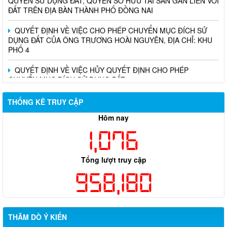
ĐẤT TRÊN ĐỊA BÀN THÀNH PHỐ ĐỒNG NAI
QUYẾT ĐỊNH VỀ VIỆC CHO PHÉP CHUYỂN MỤC ĐÍCH SỬ
DỤNG ĐẤT CỦA ÔNG TRƯƠNG HOÀI NGUYÊN, ĐỊA CHỈ: KHU
PHỐ 4
QUYẾT ĐỊNH VỀ VIỆC HỦY QUYẾT ĐỊNH CHO PHÉP
CHUYỂN MỤC ĐÍCH SỬ DỤNG ĐẤT
THỐNG KÊ TRUY CẬP
Hôm nay
1,076
Tổng lượt truy cập
958,180
THĂM DÒ Ý KIẾN