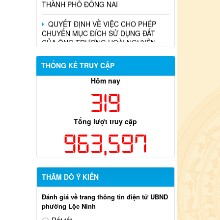
QUYẾT ĐỊNH VỀ VIỆC CHO PHÉP
CHUYỂN MỤC ĐÍCH SỬ DỤNG ĐẤT
CỦA ÔNG TRƯƠNG HOÀI NGUYÊN,
ĐỊA CHỈ: KHU PHỐ 4
THỐNG KÊ TRUY CẬP
Hôm nay
319
Tổng lượt truy cập
963,597
THĂM DÒ Ý KIẾN
Đánh giá về trang thông tin điện tử UBND
phường Lộc Ninh