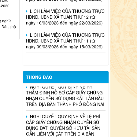
LỊCH LÀM VIỆC CỦA THƯỜNG TRỰC
5-2030
HĐND, UBND XÃ TUẦN THỨ 12 (từ
ngày 16/03/2026 đến ngày 22/03/2026)
g nghĩa
LỊCH LÀM VIỆC CỦA THƯỜNG TRỰC
ội Đảng bộ
HĐND, UBND XÃ TUẦN THỨ 11 (từ
ngày 09/03/2026 đến ngày 15/03/2026)
QUYẾT ĐỊNH VỀ VIỆC CHO PHÉP
CHUYỂN MỤC ĐÍCH SỬ DỤNG ĐẤT
CHO BÀ TRẦN NGỌC HÂN
NGHỊ QUYẾT QUY ĐỊNH VỀ PHÍ
THÔNG BÁO
THẨM ĐỊNH HỒ SƠ CẤP GIẤY CHỨNG
NHẬN QUYỀN SỬ DỤNG ĐẤT LẦN ĐẦU
TRÊN ĐỊA BÀN THÀNH PHỐ ĐỒNG NAI
NGHỊ QUYẾT QUY ĐỊNH VỀ LỆ PHÍ
CẤP GIẤY CHỨNG NHẬN QUYỀN SỬ
DỤNG ĐẤT, QUYỀN SỞ HỮU TÀI SẢN
GẮN LIỀN VỚI ĐẤT TRÊN ĐỊA BÀN
THÀNH PHỐ ĐỒNG NAI