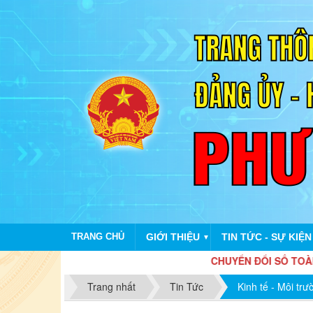
TRANG CHỦ
GIỚI THIỆU
TIN TỨC - SỰ KIỆN
▼
CHUYỂN ĐỔI SỐ TOÀ
Trang nhất
Tin Tức
Kinh tế - Môi trư