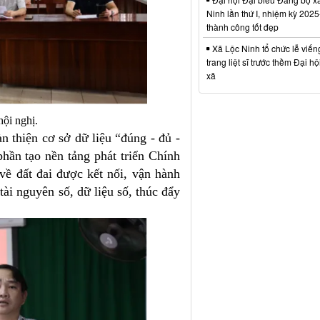
Ninh lần thứ I, nhiệm kỳ 202
thành công tốt đẹp
Xã Lộc Ninh tổ chức lễ viến
trang liệt sĩ trước thềm Đại h
xã
hội nghị.
 thiện cơ sở dữ liệu “đúng - đủ -
phần tạo nền tảng phát triển Chính
 về đất đai được kết nối, vận hành
tài nguyên số, dữ liệu số, thúc đẩy