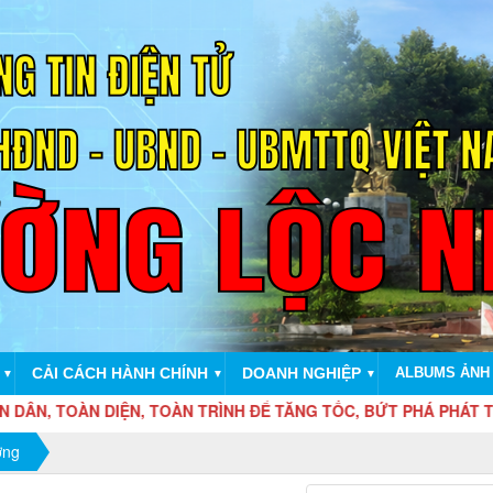
CẢI CÁCH HÀNH CHÍNH
DOANH NGHIỆP
ALBUMS ẢNH
▼
▼
▼
N DÂN, TOÀN DIỆN, TOÀN TRÌNH ĐỂ T
ờng