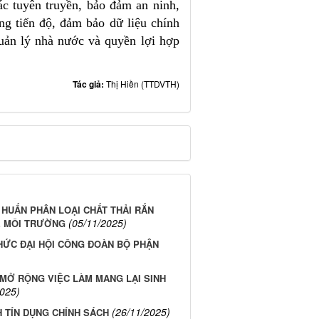
ác tuyên truyền, bảo đảm an ninh,
ng tiến độ, đảm bảo dữ liệu chính
uản lý nhà nước và quyền lợi hợp
Tác giả:
Thị Hiền (TTDVTH)
HUẤN PHÂN LOẠI CHẤT THẢI RẮN
(05/11/2025)
Ệ MÔI TRƯỜNG
HỨC ĐẠI HỘI CÔNG ĐOÀN BỘ PHẬN
 MỞ RỘNG VIỆC LÀM MANG LẠI SINH
2025)
(26/11/2025)
 TÍN DỤNG CHÍNH SÁCH