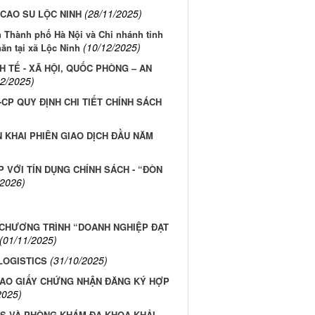
(28/11/2025)
 CAO SU LỘC NINH
 Thành phố Hà Nội và Chi nhánh tỉnh
(10/12/2025)
ăn tại xã Lộc Ninh
H TẾ - XÃ HỘI, QUỐC PHÒNG – AN
12/2025)
-CP QUY ĐỊNH CHI TIẾT CHÍNH SÁCH
 KHAI PHIÊN GIAO DỊCH ĐẦU NĂM
 VỚI TÍN DỤNG CHÍNH SÁCH - “ĐÒN
/2026)
 CHƯƠNG TRÌNH “DOANH NGHIỆP ĐẠT
(01/11/2025)
(31/10/2025)
LOGISTICS
RAO GIẤY CHỨNG NHẬN ĐĂNG KÝ HỢP
2025)
CS VÀ PHÒNG KHÁM ĐA KHOA KHẢI