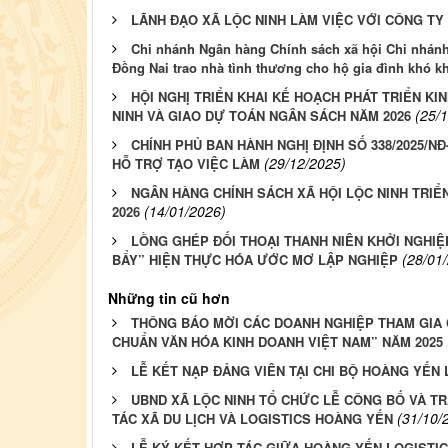
LÃNH ĐẠO XÃ LỘC NINH LÀM VIỆC VỚI CÔNG TY
Chi nhánh Ngân hàng Chính sách xã hội Chi nhánh
Đồng Nai trao nhà tình thương cho hộ gia đình khó kh
HỘI NGHỊ TRIỂN KHAI KẾ HOẠCH PHÁT TRIỂN KIN
(25/
NINH VÀ GIAO DỰ TOÁN NGÂN SÁCH NĂM 2026
CHÍNH PHỦ BAN HÀNH NGHỊ ĐỊNH SỐ 338/2025/NĐ
(29/12/2025)
HỖ TRỢ TẠO VIỆC LÀM
NGÂN HÀNG CHÍNH SÁCH XÃ HỘI LỘC NINH TRIỂN
(14/01/2026)
2026
LỒNG GHÉP ĐỐI THOẠI THANH NIÊN KHỞI NGHIỆP
(28/01
BẨY” HIỆN THỰC HÓA ƯỚC MƠ LẬP NGHIỆP
Những tin cũ hơn
THÔNG BÁO MỜI CÁC DOANH NGHIỆP THAM GIA
CHUẨN VĂN HÓA KINH DOANH VIỆT NAM” NĂM 2025
LỄ KẾT NẠP ĐẢNG VIÊN TẠI CHI BỘ HOÀNG YẾN 
UBND XÃ LỘC NINH TỔ CHỨC LỄ CÔNG BỐ VÀ T
(31/10/
TÁC XÃ DU LỊCH VÀ LOGISTICS HOÀNG YẾN
LỄ KÝ KẾT HỢP TÁC GIỮA HOÀNG YẾN LOGISTI