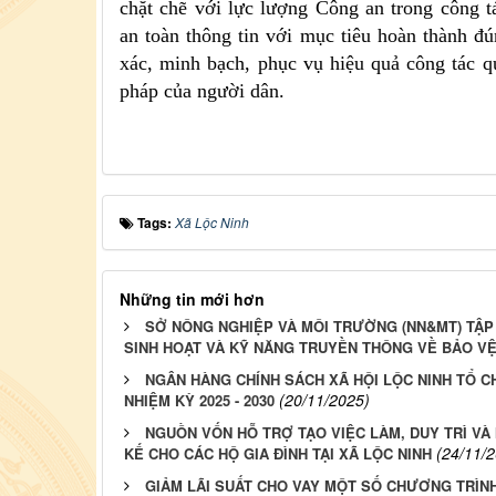
chặt chẽ với lực lượng Công an trong công t
an toàn thông tin với mục tiêu hoàn thành đú
xác, minh bạch, phục vụ hiệu quả công tác q
pháp của người dân.
Tags:
Xã Lộc Ninh
Những tin mới hơn
SỞ NÔNG NGHIỆP VÀ MÔI TRƯỜNG (NN&MT) TẬP 
SINH HOẠT VÀ KỸ NĂNG TRUYỀN THÔNG VỀ BẢO V
NGÂN HÀNG CHÍNH SÁCH XÃ HỘI LỘC NINH TỔ C
(20/11/2025)
NHIỆM KỲ 2025 - 2030
NGUỒN VỐN HỖ TRỢ TẠO VIỆC LÀM, DUY TRÌ VÀ
(24/11/
KẾ CHO CÁC HỘ GIA ĐÌNH TẠI XÃ LỘC NINH
GIẢM LÃI SUẤT CHO VAY MỘT SỐ CHƯƠNG TRÌNH