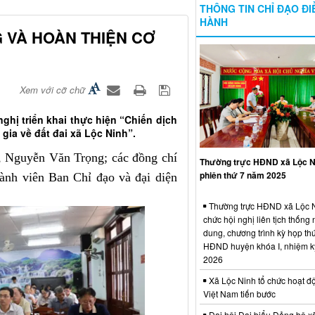
THÔNG TIN CHỈ ĐẠO ĐI
HÀNH
G VÀ HOÀN THIỆN CƠ
Xem với cỡ chữ
ghị triển khai thực hiện “Chiến dịch
gia về đất đai xã Lộc Ninh”.
 Nguyễn Văn Trọng; các đồng chí
Thường trực HĐND xã Lộc N
phiên thứ 7 năm 2025
ành viên Ban Chỉ đạo và đại diện
Thường trực HĐND xã Lộc N
chức hội nghị liên tịch thống 
dung, chương trình kỳ họp thứ
HĐND huyện khóa I, nhiệm k
2026
Xã Lộc Ninh tổ chức hoạt đ
Việt Nam tiến bước
Đại hội Đại biểu Đảng bộ x