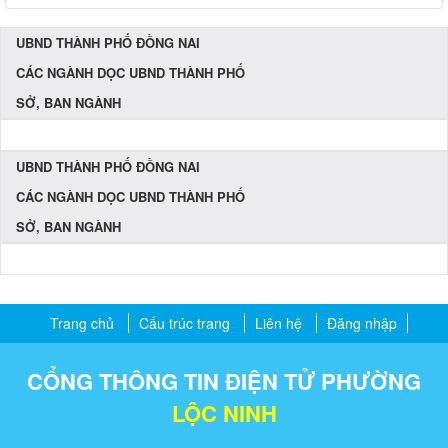
UBND THÀNH PHỐ ĐỒNG NAI
CÁC NGÀNH DỌC UBND THÀNH PHỐ
SỞ, BAN NGÀNH
UBND THÀNH PHỐ ĐỒNG NAI
CÁC NGÀNH DỌC UBND THÀNH PHỐ
SỞ, BAN NGÀNH
Trang chủ
Cấu trúc trang
Liên hệ
Đăng nhập
CỔNG THÔNG TIN ĐIỆN TỬ PHƯỜNG
LỘC NINH