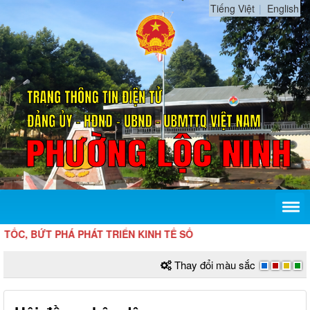
Tiếng Việt
English
, TOÀN TRÌNH ĐỂ TĂNG TỐC, BỨT PHÁ
Thay đổi màu sắc