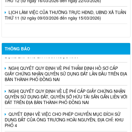
LỊCH LÀM VIỆC CỦA THƯỜNG TRỰC HĐND, UBND XÃ TUẦN
THỨ 11 (từ ngày 09/03/2026 đến ngày 15/03/2026)
QUYẾT ĐỊNH VỀ VIỆC CHO PHÉP CHUYỂN MỤC ĐÍCH SỬ
THÔNG BÁO
DỤNG ĐẤT CHO BÀ TRẦN NGỌC HÂN
NGHỊ QUYẾT QUY ĐỊNH VỀ PHÍ THẨM ĐỊNH HỒ SƠ CẤP
GIẤY CHỨNG NHẬN QUYỀN SỬ DỤNG ĐẤT LẦN ĐẦU TRÊN ĐỊA
BÀN THÀNH PHỐ ĐỒNG NAI
NGHỊ QUYẾT QUY ĐỊNH VỀ LỆ PHÍ CẤP GIẤY CHỨNG NHẬN
QUYỀN SỬ DỤNG ĐẤT, QUYỀN SỞ HỮU TÀI SẢN GẮN LIỀN VỚI
ĐẤT TRÊN ĐỊA BÀN THÀNH PHỐ ĐỒNG NAI
QUYẾT ĐỊNH VỀ VIỆC CHO PHÉP CHUYỂN MỤC ĐÍCH SỬ
DỤNG ĐẤT CỦA ÔNG TRƯƠNG HOÀI NGUYÊN, ĐỊA CHỈ: KHU
PHỐ 4