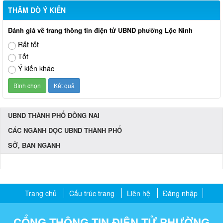
THĂM DÒ Ý KIẾN
Đánh giá về trang thông tin điện tử UBND phường Lộc Ninh
Rất tốt
Tốt
Ý kiến khác
UBND THÀNH PHỐ ĐỒNG NAI
CÁC NGÀNH DỌC UBND THÀNH PHỐ
SỞ, BAN NGÀNH
Trang chủ
Cấu trúc trang
Liên hệ
Đăng nhập
CỔNG THÔNG TIN ĐIỆN TỬ PHƯỜNG