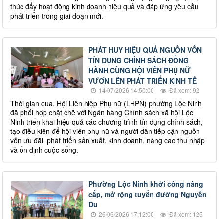
thúc đẩy hoạt động kinh doanh hiệu quả và đáp ứng yêu cầu
phát triển trong giai đoạn mới.
PHÁT HUY HIỆU QUẢ NGUỒN VỐN
TÍN DỤNG CHÍNH SÁCH ĐỒNG
HÀNH CÙNG HỘI VIÊN PHỤ NỮ
VƯƠN LÊN PHÁT TRIỂN KINH TẾ
14/07/2026 14:50:00
Đã xem: 92
Thời gian qua, Hội Liên hiệp Phụ nữ (LHPN) phường Lộc Ninh
đã phối hợp chặt chẽ với Ngân hàng Chính sách xã hội Lộc
Ninh triển khai hiệu quả các chương trình tín dụng chính sách,
tạo điều kiện để hội viên phụ nữ và người dân tiếp cận nguồn
vốn ưu đãi, phát triển sản xuất, kinh doanh, nâng cao thu nhập
và ổn định cuộc sống.
Phường Lộc Ninh khởi công nâng
cấp, mở rộng tuyến đường Nguyễn
Du
26/06/2026 17:12:00
Đã xem: 125