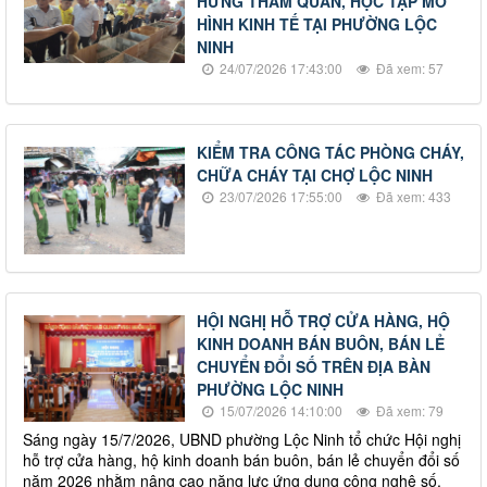
HƯNG THAM QUAN, HỌC TẬP MÔ
HÌNH KINH TẾ TẠI PHƯỜNG LỘC
NINH
24/07/2026 17:43:00
Đã xem: 57
KIỂM TRA CÔNG TÁC PHÒNG CHÁY,
CHỮA CHÁY TẠI CHỢ LỘC NINH
23/07/2026 17:55:00
Đã xem: 433
HỘI NGHỊ HỖ TRỢ CỬA HÀNG, HỘ
KINH DOANH BÁN BUÔN, BÁN LẺ
CHUYỂN ĐỔI SỐ TRÊN ĐỊA BÀN
PHƯỜNG LỘC NINH
15/07/2026 14:10:00
Đã xem: 79
Sáng ngày 15/7/2026, UBND phường Lộc Ninh tổ chức Hội nghị
hỗ trợ cửa hàng, hộ kinh doanh bán buôn, bán lẻ chuyển đổi số
năm 2026 nhằm nâng cao năng lực ứng dụng công nghệ số,