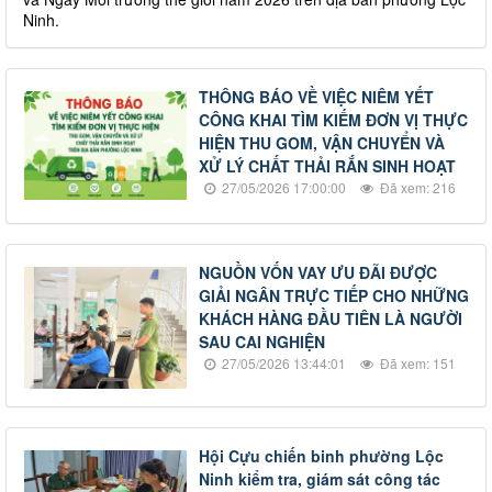
Ninh.
THÔNG BÁO VỀ VIỆC NIÊM YẾT
CÔNG KHAI TÌM KIẾM ĐƠN VỊ THỰC
HIỆN THU GOM, VẬN CHUYỂN VÀ
XỬ LÝ CHẤT THẢI RẮN SINH HOẠT
27/05/2026 17:00:00
Đã xem: 216
NGUỒN VỐN VAY ƯU ĐÃI ĐƯỢC
GIẢI NGÂN TRỰC TIẾP CHO NHỮNG
KHÁCH HÀNG ĐẦU TIÊN LÀ NGƯỜI
SAU CAI NGHIỆN
27/05/2026 13:44:01
Đã xem: 151
Hội Cựu chiến binh phường Lộc
Ninh kiểm tra, giám sát công tác