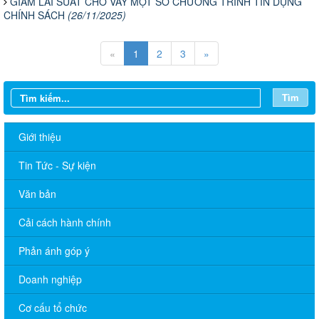
GIẢM LÃI SUẤT CHO VAY MỘT SỐ CHƯƠNG TRÌNH TÍN DỤNG
CHÍNH SÁCH
(26/11/2025)
«
1
2
3
»
Tìm
Giới thiệu
Tin Tức - Sự kiện
Văn bản
Cải cách hành chính
Phản ánh góp ý
Doanh nghiệp
Cơ cấu tổ chức