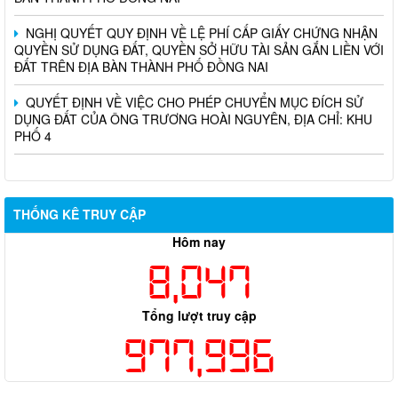
NGHỊ QUYẾT QUY ĐỊNH VỀ LỆ PHÍ CẤP GIẤY CHỨNG NHẬN
QUYỀN SỬ DỤNG ĐẤT, QUYỀN SỞ HỮU TÀI SẢN GẮN LIỀN VỚI
ĐẤT TRÊN ĐỊA BÀN THÀNH PHỐ ĐỒNG NAI
QUYẾT ĐỊNH VỀ VIỆC CHO PHÉP CHUYỂN MỤC ĐÍCH SỬ
DỤNG ĐẤT CỦA ÔNG TRƯƠNG HOÀI NGUYÊN, ĐỊA CHỈ: KHU
PHỐ 4
THỐNG KÊ TRUY CẬP
Hôm nay
8,047
Tổng lượt truy cập
977,996