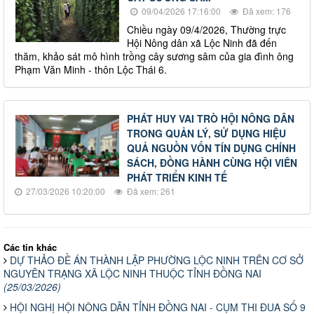
09/04/2026 17:16:00
Đã xem: 176
Chiều ngày 09/4/2026, Thường trực
Hội Nông dân xã Lộc Ninh đã đến
thăm, khảo sát mô hình trồng cây sương sâm của gia đình ông
Phạm Văn Minh - thôn Lộc Thái 6.
PHÁT HUY VAI TRÒ HỘI NÔNG DÂN
TRONG QUẢN LÝ, SỬ DỤNG HIỆU
QUẢ NGUỒN VỐN TÍN DỤNG CHÍNH
SÁCH, ĐỒNG HÀNH CÙNG HỘI VIÊN
PHÁT TRIỂN KINH TẾ
27/03/2026 10:20:00
Đã xem: 261
Các tin khác
DỰ THẢO ĐỀ ÁN THÀNH LẬP PHƯỜNG LỘC NINH TRÊN CƠ SỞ
NGUYÊN TRẠNG XÃ LỘC NINH THUỘC TỈNH ĐỒNG NAI
(25/03/2026)
HỘI NGHỊ HỘI NÔNG DÂN TỈNH ĐỒNG NAI - CỤM THI ĐUA SỐ 9