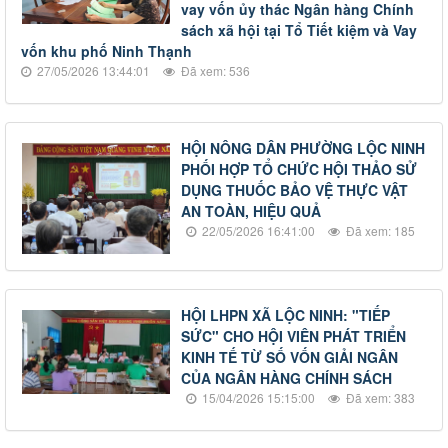
vay vốn ủy thác Ngân hàng Chính
sách xã hội tại Tổ Tiết kiệm và Vay
vốn khu phố Ninh Thạnh
27/05/2026 13:44:01
Đã xem: 536
HỘI NÔNG DÂN PHƯỜNG LỘC NINH
PHỐI HỢP TỔ CHỨC HỘI THẢO SỬ
DỤNG THUỐC BẢO VỆ THỰC VẬT
AN TOÀN, HIỆU QUẢ
22/05/2026 16:41:00
Đã xem: 185
HỘI LHPN XÃ LỘC NINH: "TIẾP
SỨC" CHO HỘI VIÊN PHÁT TRIỂN
KINH TẾ TỪ SỐ VỐN GIẢI NGÂN
CỦA NGÂN HÀNG CHÍNH SÁCH
15/04/2026 15:15:00
Đã xem: 383