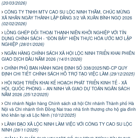
(20/03/2026)
CÔNG TY TNHH MTV CAO SU LỘC NINH THĂM, CHÚC MỪNG
XÃ NHÂN NGÀY THÀNH LẬP ĐẢNG 3/2 VÀ XUÂN BÍNH NGỌ 2026
(02/02/2026)
LỒNG GHÉP ĐỐI THOẠI THANH NIÊN KHỞI NGHIỆP VỚI TÍN
DỤNG CHÍNH SÁCH - “ĐÒN BẨY” HIỆN THỰC HÓA ƯỚC MƠ LẬP
NGHIỆP
(28/01/2026)
NGÂN HÀNG CHÍNH SÁCH XÃ HỘI LỘC NINH TRIỂN KHAI PHIÊN
GIAO DỊCH ĐẦU NĂM 2026
(14/01/2026)
CHÍNH PHỦ BAN HÀNH NGHỊ ĐỊNH SỐ 338/2025/NĐ-CP QUY
ĐỊNH CHI TIẾT CHÍNH SÁCH HỖ TRỢ TẠO VIỆC LÀM
(29/12/2025)
HỘI NGHỊ TRIỂN KHAI KẾ HOẠCH PHÁT TRIỂN KINH TẾ - XÃ
HỘI, QUỐC PHÒNG – AN NINH VÀ GIAO DỰ TOÁN NGÂN SÁCH
NĂM 2026
(25/12/2025)
Chi nhánh Ngân hàng Chính sách xã hội Chi nhánh Thành phố Hà
Nội và Chi nhánh tỉnh Đồng Nai trao nhà tình thương cho hộ gia đình
khó khăn tại xã Lộc Ninh
(10/12/2025)
LÃNH ĐẠO XÃ LỘC NINH LÀM VIỆC VỚI CÔNG TY CAO SU LỘC
NINH
(28/11/2025)