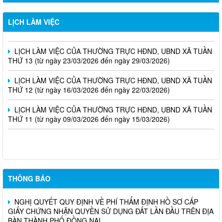
LỊCH LÀM VIỆC CỦA THƯỜNG TRỰC HĐND, UBND PHƯỜNG
LỊCH LÀM VIỆC
TUẦN THỨ 19
LỊCH LÀM VIỆC CỦA THƯỜNG TRỰC HĐND, UBND XÃ TUẦN
THỨ 13 (từ ngày 23/03/2026 đến ngày 29/03/2026)
LỊCH LÀM VIỆC CỦA THƯỜNG TRỰC HĐND, UBND XÃ TUẦN
THỨ 12 (từ ngày 16/03/2026 đến ngày 22/03/2026)
LỊCH LÀM VIỆC CỦA THƯỜNG TRỰC HĐND, UBND XÃ TUẦN
THỨ 11 (từ ngày 09/03/2026 đến ngày 15/03/2026)
QUYẾT ĐỊNH VỀ VIỆC CHO PHÉP CHUYỂN MỤC ĐÍCH SỬ
DỤNG ĐẤT CHO BÀ TRẦN NGỌC HÂN
THÔNG BÁO
NGHỊ QUYẾT QUY ĐỊNH VỀ PHÍ THẨM ĐỊNH HỒ SƠ CẤP
GIẤY CHỨNG NHẬN QUYỀN SỬ DỤNG ĐẤT LẦN ĐẦU TRÊN ĐỊA
BÀN THÀNH PHỐ ĐỒNG NAI