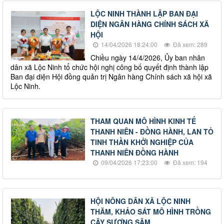
LỘC NINH THÀNH LẬP BAN ĐẠI
DIỆN NGÂN HÀNG CHÍNH SÁCH XÃ
HỘI
14/04/2026 18:24:00
Đã xem: 289
Chiều ngày 14/4/2026, Ủy ban nhân
dân xã Lộc Ninh tổ chức hội nghị công bố quyết định thành lập
Ban đại diện Hội đồng quản trị Ngân hàng Chính sách xã hội xã
Lộc Ninh.
THAM QUAN MÔ HÌNH KINH TẾ
THANH NIÊN - ĐỒNG HÀNH, LAN TỎ
TINH THẦN KHỞI NGHIỆP CỦA
THANH NIÊN ĐỒNG HÀNH
09/04/2026 17:23:00
Đã xem: 194
HỘI NÔNG DÂN XÃ LỘC NINH
THĂM, KHẢO SÁT MÔ HÌNH TRỒNG
CÂY SƯƠNG SÂM