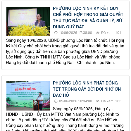
PHƯỜNG LỘC NINH KÝ KẾT QUY
CHẾ PHỐI HỢP TRONG GIẢI QUYẾT
THỦ TỤC ĐẤT ĐAI VÀ QUẢN LÝ, SỬ
DỤNG QUỸ ĐẤT
10/06/2026 17:38:00
Đã xem: 101
Sáng ngày 10/6/2026, UBND phường Lộc Ninh tổ chức Hội nghị
ký kết Quy chế phối hợp trong giải quyết thủ tục đất đai và quản
lý, sử dụng quỹ đất trên địa bàn phường giữa UBND phường
Lộc Ninh, Công ty TNHH MTV Cao su Lộc Ninh và Văn phòng
Đăng ký đất đai thành phố Đồng Nai - Chi nhánh Lộc Ninh.
PHƯỜNG LỘC NINH PHÁT ĐỘNG
TẾT TRỒNG CÂY ĐỜI ĐỜI NHỚ ƠN
BÁC HỒ
05/06/2026 10:34:00
Đã xem: 165
Sáng ngày 05/6/2026, Đảng ủy -
HĐND - UBND - Ủy ban MTTQ Việt Nam phường Lộc Ninh tổ
chức Lễ phát động “Tết trồng cây đời đời nhớ ơn Bác Hồ” và
trồng cây phân tán; hưởng ứng Tháng hành động vì môi trường
và Ngày Môi trường thế giới năm 2026 trên địa bàn phường Lộc