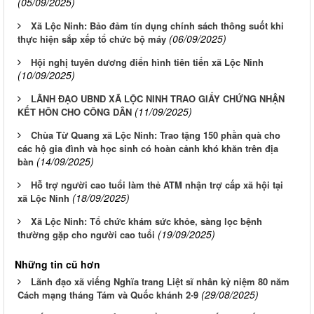
(05/09/2025)
Xã Lộc Ninh: Bảo đảm tín dụng chính sách thông suốt khi
(06/09/2025)
thực hiện sắp xếp tổ chức bộ máy
Hội nghị tuyên dương điển hình tiên tiến xã Lộc Ninh
(10/09/2025)
LÃNH ĐẠO UBND XÃ LỘC NINH TRAO GIẤY CHỨNG NHẬN
(11/09/2025)
KẾT HÔN CHO CÔNG DÂN
Chùa Từ Quang xã Lộc Ninh: Trao tặng 150 phần quà cho
các hộ gia đình và học sinh có hoàn cảnh khó khăn trên địa
(14/09/2025)
bàn
Hỗ trợ người cao tuổi làm thẻ ATM nhận trợ cấp xã hội tại
(18/09/2025)
xã Lộc Ninh
Xã Lộc Ninh: Tổ chức khám sức khỏe, sàng lọc bệnh
(19/09/2025)
thường gặp cho người cao tuổi
Những tin cũ hơn
Lãnh đạo xã viếng Nghĩa trang Liệt sĩ nhân kỷ niệm 80 năm
(29/08/2025)
Cách mạng tháng Tám và Quốc khánh 2-9