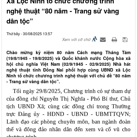
Xã Lộc Ninh tổ chức chương trình
nghệ thuật “80 năm - Trang sử vàng
dân tộc”
Thứ bảy - 30/08/2025 13:57
Xem với cỡ chữ
Chào mừng kỷ niệm 80 năm Cách mạng Tháng Tám
(19/8/1945 - 19/8/2025) và Quốc khánh nước Cộng hòa xã
hội chủ nghĩa Việt Nam (02/9/1945 - 02/9/2025) Nhà hát
nghệ thuật tỉnh Đồng Nai phối hợp cùng UBND xã Lộc
Ninh tổ chức chương trình nghệ thuật với chủ đề “80 năm
- Trang sử vàng dân tộc”.
Tối ngày 29/8/2025, Chương trình có sự tham dự
của đồng chí Nguyễn Thị Nghĩa - Phó Bí thư, Chủ
tịch UBND Xã; cùng các đồng chí trong Thường
trực Đảng ủy - HĐND - UBND - UBMTTQVN;
Lãnh đạo các phòng chuyên môn, ban ngành đoàn
thể và đông đảo nhân dân đến xem và cổ vũ cho
chương trình.