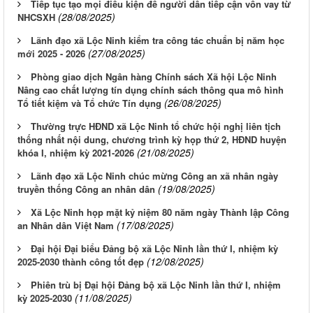
Tiếp tục tạo mọi điều kiện để người dân tiếp cận vốn vay từ
(28/08/2025)
NHCSXH
Lãnh đạo xã Lộc Ninh kiểm tra công tác chuẩn bị năm học
(27/08/2025)
mới 2025 - 2026
Phòng giao dịch Ngân hàng Chính sách Xã hội Lộc Ninh
Nâng cao chất lượng tín dụng chính sách thông qua mô hình
(26/08/2025)
Tổ tiết kiệm và Tổ chức Tín dụng
Thường trực HĐND xã Lộc Ninh tổ chức hội nghị liên tịch
thống nhất nội dung, chương trình kỳ họp thứ 2, HĐND huyện
(21/08/2025)
khóa I, nhiệm kỳ 2021-2026
Lãnh đạo xã Lộc Ninh chúc mừng Công an xã nhân ngày
(19/08/2025)
truyền thống Công an nhân dân
Xã Lộc Ninh họp mặt kỷ niệm 80 năm ngày Thành lập Công
(17/08/2025)
an Nhân dân Việt Nam
Đại hội Đại biểu Đảng bộ xã Lộc Ninh lần thứ I, nhiệm kỳ
(12/08/2025)
2025-2030 thành công tốt đẹp
Phiên trù bị Đại hội Đảng bộ xã Lộc Ninh lần thứ I, nhiệm
(11/08/2025)
kỳ 2025-2030