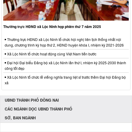
Thường trực HĐND xã Lộc Ninh họp phiên thứ 7 năm 2025
Thường trực HĐND xã Lộc Ninh tổ chức hội nghị liên tịch thống nhất nội
dung, chương trình kỳ họp thứ 2, HĐND huyện khóa I, nhiệm kỳ 2021-2026
Xã Lộc Ninh tổ chức hoạt động cùng Việt Nam tiến bước
Đại hội Đại biểu Đảng bộ xã Lộc Ninh lần thứ I, nhiệm kỳ 2025-2030 thành
công tốt đẹp
Xã Lộc Ninh tổ chức lễ viếng nghĩa trang liệt sĩ trước thềm Đại hội Đảng bộ
xã
UBND THÀNH PHỐ ĐỒNG NAI
CÁC NGÀNH DỌC UBND THÀNH PHỐ
SỞ, BAN NGÀNH