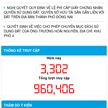
NGHỊ QUYẾT QUY ĐỊNH VỀ LỆ PHÍ CẤP GIẤY CHỨNG NHẬN
QUYỀN SỬ DỤNG ĐẤT, QUYỀN SỞ HỮU TÀI SẢN GẮN LIỀN VỚI
ĐẤT TRÊN ĐỊA BÀN THÀNH PHỐ ĐỒNG NAI
QUYẾT ĐỊNH VỀ VIỆC CHO PHÉP CHUYỂN MỤC ĐÍCH SỬ
DỤNG ĐẤT CỦA ÔNG TRƯƠNG HOÀI NGUYÊN, ĐỊA CHỈ: KHU
PHỐ 4
THỐNG KÊ TRUY CẬP
Hôm nay
3,302
Tổng lượt truy cập
960,406
THĂM DÒ Ý KIẾN