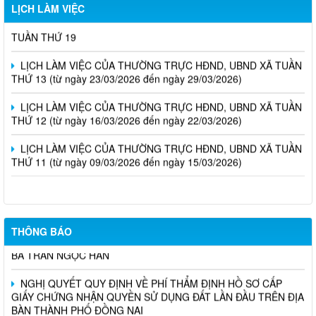
LỊCH LÀM VIỆC
LỊCH LÀM VIỆC CỦA THƯỜNG TRỰC HĐND, UBND PHƯỜNG
TUẦN THỨ 19
LỊCH LÀM VIỆC CỦA THƯỜNG TRỰC HĐND, UBND XÃ TUẦN
THỨ 13 (từ ngày 23/03/2026 đến ngày 29/03/2026)
LỊCH LÀM VIỆC CỦA THƯỜNG TRỰC HĐND, UBND XÃ TUẦN
THỨ 12 (từ ngày 16/03/2026 đến ngày 22/03/2026)
LỊCH LÀM VIỆC CỦA THƯỜNG TRỰC HĐND, UBND XÃ TUẦN
THỨ 11 (từ ngày 09/03/2026 đến ngày 15/03/2026)
VỀ VIỆC CHO PHÉP CHUYỂN MỤC ĐÍCH SỬ DỤNG ĐẤT CHO
THÔNG BÁO
BÀ TRẦN NGỌC HÂN
NGHỊ QUYẾT QUY ĐỊNH VỀ PHÍ THẨM ĐỊNH HỒ SƠ CẤP
GIẤY CHỨNG NHẬN QUYỀN SỬ DỤNG ĐẤT LẦN ĐẦU TRÊN ĐỊA
BÀN THÀNH PHỐ ĐỒNG NAI